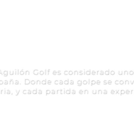
mpo de golf desérti
Aguilón Golf es considerado un
paña. Donde cada golpe se convi
ia, y cada partida en una exper
VER MÁS