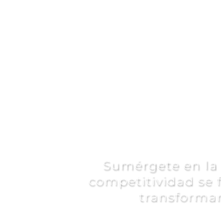
CALE
Sumérgete en la 
competitividad se 
transforma