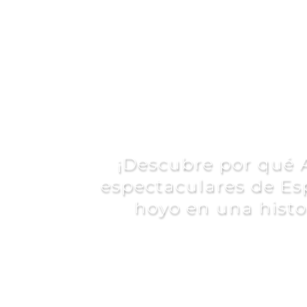
El mejor ca
¡Descubre por qué 
espectaculares de Es
hoyo en una histor