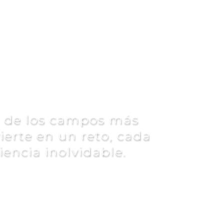
co de Europa
o de los campos más
erte en un reto, cada
iencia inolvidable.