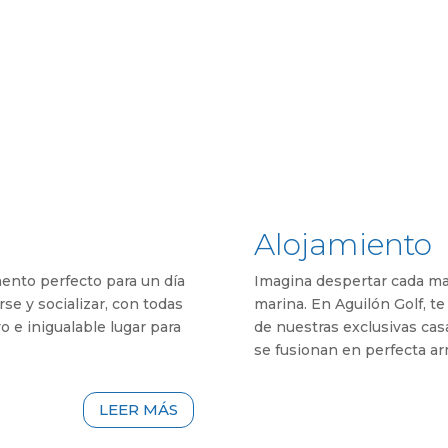
VER MÁS
Alojamiento
ento perfecto para un día
Imagina despertar cada ma
rse y socializar, con todas
marina. En Aguilón Golf, t
 e inigualable lugar para
de nuestras exclusivas casa
se fusionan en perfecta ar
LEER MÁS