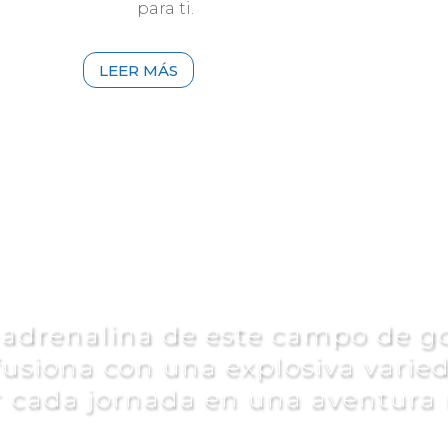
para ti.
LEER MÁS
NDARIO DE TO
adrenalina de este campo de go
fusiona con una explosiva varie
r cada jornada en una aventura
Inscríbete ya