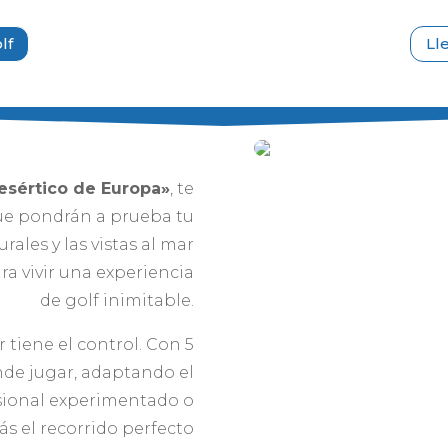
lf
Ll
esértico de Europa»
, te
ue pondrán a prueba tu
ales y las vistas al mar
a vivir una experiencia
de golf inimitable.
 tiene el control. Con 5
ónde jugar, adaptando el
fesional experimentado o
ás el recorrido perfecto